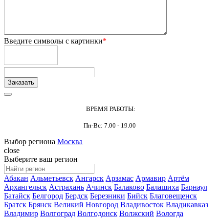
Введите символы с картинки
*
ВРЕМЯ РАБОТЫ:
Пн-Вс: 7.00 - 19.00
Выбор региона
Москва
close
Выберите ваш регион
Абакан
Альметьевск
Ангарск
Арзамас
Армавир
Артём
Архангельск
Астрахань
Ачинск
Балаково
Балашиха
Барнаул
Батайск
Белгород
Бердск
Березники
Бийск
Благовещенск
Братск
Брянск
Великий Новгород
Владивосток
Владикавказ
Владимир
Волгоград
Волгодонск
Волжский
Вологда