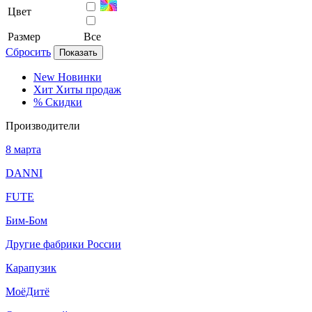
Цвет
Размер
Все
Сбросить
Показать
New
Новинки
Хит
Хиты продаж
%
Скидки
Производители
8 марта
DANNI
FUTE
Бим-Бом
Другие фабрики России
Карапузик
МоёДитё