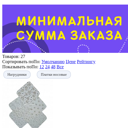
Товаров:
27
Сортировать по
По
:
Умолчанию
Цене
Рейтингу
Показывать по
По
:
12
24
48
Все
Нагрудники
Платки носовые