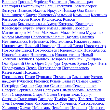
Воронеж
Грозный
Дербент
Дзержинск
Димитровград
Евпатория
Екатеринбург
Елец
Ессентуки
Железногорск
Златоуст
Иваново
Ижевск
Иркутск
Йошкар-Ола
Казань
Калининград
Калуга
Каменск-Уральский
Камышин
Каспийск
Кемерово
Керчь
Киров
Кисловодск
Ковров
Коломна
Комсомольск-на-Амуре
Кострома
Краснодар
Красноярск
Курган
Курск
Кызыл
Липецк
Люберцы
Магнитогорск
Майкоп
Махачкала
Миасс
Москва
Мурманск
Муром
Мытищи
Набережные Челны
Назрань
Нальчик
Невинномысск
Нефтекамск
Нефтеюганск
Нижневартовск
Нижнекамск
Нижний Новгород
Нижний Тагил
Новокузнецк
Новокуйбышевск
Новомосковск
Новороссийск
Новосибирск
Новочебоксарск
Новочеркасск
Новошахтинск
Новый
Уренгой
Ногинск
Норильск
Ноябрьск
Обнинск
Одинцово
Октябрьский
Омск
Орел
Оренбург
Орехово-Зуево
Орск
Пенза
Первоуральск
Пермь
Петрозаводск
Петропавловск-
Камчатский
Подольск
Прокопьевск
Псков
Пушкино
Пятигорск
Раменское
Ростов-
на-Дону
Рубцовск
Рыбинск
Рязань
Салават
Самара
Санкт-
Петербург
Саранск
Саратов
Севастополь
Северодвинск
Северск
Сергиев Посад
Серпухов
Симферополь
Смоленск
Сочи
Ставрополь
Старый Оскол
Стерлитамак
Сургут
Сызрань
Сыктывкар
Таганрог
Тамбов
Тверь
Тольятти
Томск
Тула
Тюмень
Улан-Удэ
Ульяновск
Уссурийск
Уфа
Хабаровск
Хасавюрт
Химки
Чебоксары
Челябинск
Череповец
Черкесск