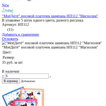
New
"МоёДитё" носовой платочек шампань НП112 "Магнолия"
В упаковке 5 штук одного цвета, разного рисунка.
Артикул: НП112
(11)
Добавить к сравнению
Отложить
"МоёДитё" носовой платочек шампань НП112 "Магнолия"
Цвет:
Размер:
35
руб. за шт
В наличии
+
-
В корзину
Добавлено