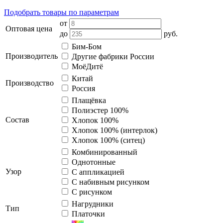
Подобрать товары по параметрам
от
Оптовая цена
до
руб.
Бим-Бом
Производитель
Другие фабрики России
МоёДитё
Китай
Производство
Россия
Плащёвка
Полиэстер 100%
Состав
Хлопок 100%
Хлопок 100% (интерлок)
Хлопок 100% (ситец)
Комбинированный
Однотонные
Узор
С аппликацией
С набивным рисунком
С рисунком
Нагрудники
Тип
Платочки