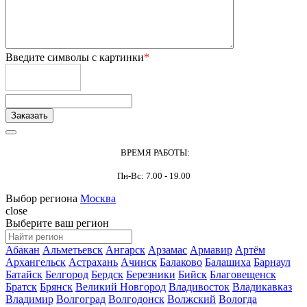
Введите символы с картинки
*
ВРЕМЯ РАБОТЫ:
Пн-Вс: 7.00 - 19.00
Выбор региона
Москва
close
Выберите ваш регион
Абакан
Альметьевск
Ангарск
Арзамас
Армавир
Артём
Архангельск
Астрахань
Ачинск
Балаково
Балашиха
Барнаул
Батайск
Белгород
Бердск
Березники
Бийск
Благовещенск
Братск
Брянск
Великий Новгород
Владивосток
Владикавказ
Владимир
Волгоград
Волгодонск
Волжский
Вологда