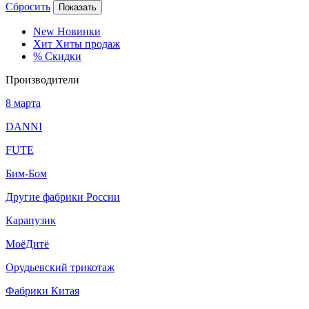
Сбросить
Показать
New
Новинки
Хит
Хиты продаж
%
Скидки
Производители
8 марта
DANNI
FUTE
Бим-Бом
Другие фабрики России
Карапузик
МоёДитё
Орудьевский трикотаж
Фабрики Китая