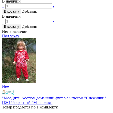
В наличии
+
-
В корзину
Добавлено
В наличии
+
-
В корзину
Добавлено
Нет в наличии
Под заказ
New
"МоёДитё" костюм домашний футер с начёсом "Снежинки"
ПЖ156 красный "Магнолия"
Товар продаётся по 1 комплекту.