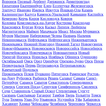
Воронеж
Грозный
Дербент
Дзержинск
Димитровград
Евпатория
Екатеринбург
Елец
Ессентуки
Железногорск
Златоуст
Иваново
Ижевск
Иркутск
Йошкар-Ола
Казань
Калининград
Калуга
Каменск-Уральский
Камышин
Каспийск
Кемерово
Керчь
Киров
Кисловодск
Ковров
Коломна
Комсомольск-на-Амуре
Кострома
Краснодар
Красноярск
Курган
Курск
Кызыл
Липецк
Люберцы
Магнитогорск
Майкоп
Махачкала
Миасс
Москва
Мурманск
Муром
Мытищи
Набережные Челны
Назрань
Нальчик
Невинномысск
Нефтекамск
Нефтеюганск
Нижневартовск
Нижнекамск
Нижний Новгород
Нижний Тагил
Новокузнецк
Новокуйбышевск
Новомосковск
Новороссийск
Новосибирск
Новочебоксарск
Новочеркасск
Новошахтинск
Новый
Уренгой
Ногинск
Норильск
Ноябрьск
Обнинск
Одинцово
Октябрьский
Омск
Орел
Оренбург
Орехово-Зуево
Орск
Пенза
Первоуральск
Пермь
Петрозаводск
Петропавловск-
Камчатский
Подольск
Прокопьевск
Псков
Пушкино
Пятигорск
Раменское
Ростов-
на-Дону
Рубцовск
Рыбинск
Рязань
Салават
Самара
Санкт-
Петербург
Саранск
Саратов
Севастополь
Северодвинск
Северск
Сергиев Посад
Серпухов
Симферополь
Смоленск
Сочи
Ставрополь
Старый Оскол
Стерлитамак
Сургут
Сызрань
Сыктывкар
Таганрог
Тамбов
Тверь
Тольятти
Томск
Тула
Тюмень
Улан-Удэ
Ульяновск
Уссурийск
Уфа
Хабаровск
Хасавюрт
Химки
Чебоксары
Челябинск
Череповец
Черкесск