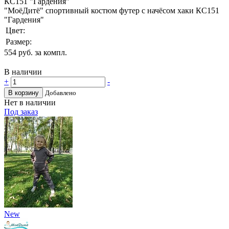
"МоёДитё" спортивный костюм футер с начёсом хаки КС151
"Гардения"
Цвет:
Размер:
554
руб. за компл.
В наличии
+
-
В корзину
Добавлено
Нет в наличии
Под заказ
New