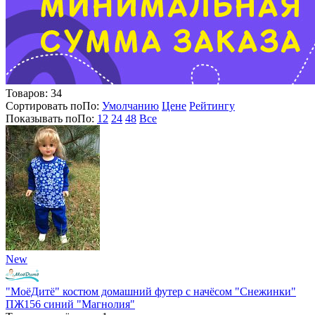
Товаров:
34
Сортировать по
По
:
Умолчанию
Цене
Рейтингу
Показывать по
По
:
12
24
48
Все
New
"МоёДитё" костюм домашний футер с начёсом "Снежинки"
ПЖ156 синий "Магнолия"