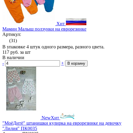
Хит
Мамин Малыш ползунки на еврорезинке
Артикул:
(31)
В упаковке 4 штук одного размера, разного цвета.
117
руб.
за шт
В наличии
-
+
В корзину
New
Хит
"МоёДитё" штанишки кулирка на еврорезинке на девочку
"Лилия" ПК0035