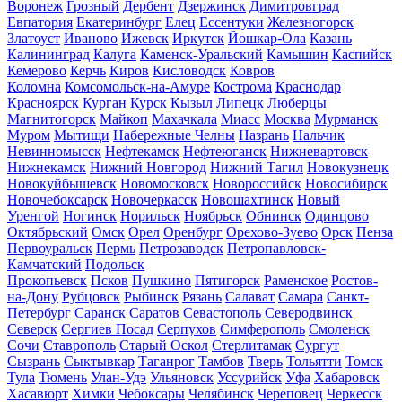
Воронеж
Грозный
Дербент
Дзержинск
Димитровград
Евпатория
Екатеринбург
Елец
Ессентуки
Железногорск
Златоуст
Иваново
Ижевск
Иркутск
Йошкар-Ола
Казань
Калининград
Калуга
Каменск-Уральский
Камышин
Каспийск
Кемерово
Керчь
Киров
Кисловодск
Ковров
Коломна
Комсомольск-на-Амуре
Кострома
Краснодар
Красноярск
Курган
Курск
Кызыл
Липецк
Люберцы
Магнитогорск
Майкоп
Махачкала
Миасс
Москва
Мурманск
Муром
Мытищи
Набережные Челны
Назрань
Нальчик
Невинномысск
Нефтекамск
Нефтеюганск
Нижневартовск
Нижнекамск
Нижний Новгород
Нижний Тагил
Новокузнецк
Новокуйбышевск
Новомосковск
Новороссийск
Новосибирск
Новочебоксарск
Новочеркасск
Новошахтинск
Новый
Уренгой
Ногинск
Норильск
Ноябрьск
Обнинск
Одинцово
Октябрьский
Омск
Орел
Оренбург
Орехово-Зуево
Орск
Пенза
Первоуральск
Пермь
Петрозаводск
Петропавловск-
Камчатский
Подольск
Прокопьевск
Псков
Пушкино
Пятигорск
Раменское
Ростов-
на-Дону
Рубцовск
Рыбинск
Рязань
Салават
Самара
Санкт-
Петербург
Саранск
Саратов
Севастополь
Северодвинск
Северск
Сергиев Посад
Серпухов
Симферополь
Смоленск
Сочи
Ставрополь
Старый Оскол
Стерлитамак
Сургут
Сызрань
Сыктывкар
Таганрог
Тамбов
Тверь
Тольятти
Томск
Тула
Тюмень
Улан-Удэ
Ульяновск
Уссурийск
Уфа
Хабаровск
Хасавюрт
Химки
Чебоксары
Челябинск
Череповец
Черкесск