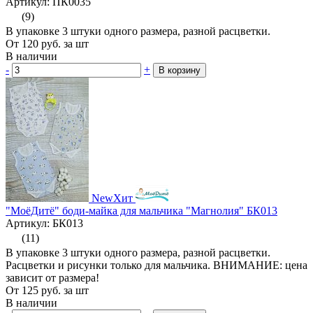
Артикул: ПК0035
(9)
В упаковке 3 штуки одного размера, разной расцветки.
От
120
руб.
за шт
В наличии
-
+
В корзину
New
Хит
"МоёДитё" боди-майка для мальчика "Магнолия" БК013
Артикул: БК013
(11)
В упаковке 3 штуки одного размера, разной расцветки.
Расцветки и рисунки только для мальчика. ВНИМАНИЕ: цена
зависит от размера!
От
125
руб.
за шт
В наличии