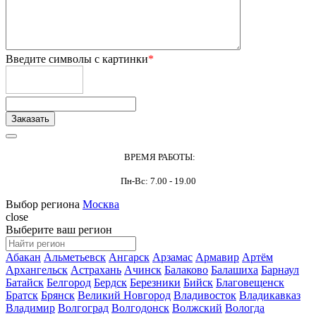
Введите символы с картинки
*
ВРЕМЯ РАБОТЫ:
Пн-Вс: 7.00 - 19.00
Выбор региона
Москва
close
Выберите ваш регион
Абакан
Альметьевск
Ангарск
Арзамас
Армавир
Артём
Архангельск
Астрахань
Ачинск
Балаково
Балашиха
Барнаул
Батайск
Белгород
Бердск
Березники
Бийск
Благовещенск
Братск
Брянск
Великий Новгород
Владивосток
Владикавказ
Владимир
Волгоград
Волгодонск
Волжский
Вологда