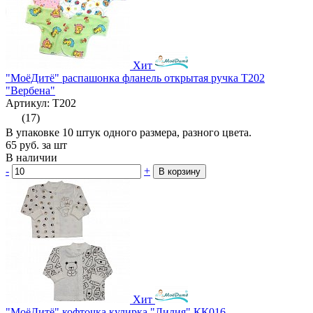
Хит
"МоёДитё" распашонка фланель открытая ручка Т202
"Вербена"
Артикул: Т202
(17)
В упаковке 10 штук одного размера, разного цвета.
65
руб.
за шт
В наличии
-
+
В корзину
Хит
"МоёДитё" кофточка кулирка "Лилия" КК016