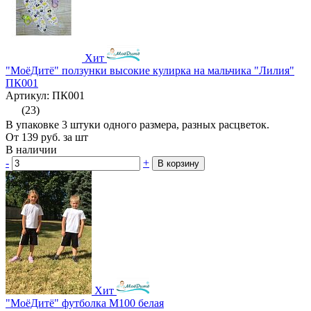
Хит
"МоёДитё" ползунки высокие кулирка на мальчика "Лилия"
ПК001
Артикул: ПК001
(23)
В упаковке 3 штуки одного размера, разных расцветок.
От
139
руб.
за шт
В наличии
-
+
В корзину
Хит
"МоёДитё" футболка М100 белая