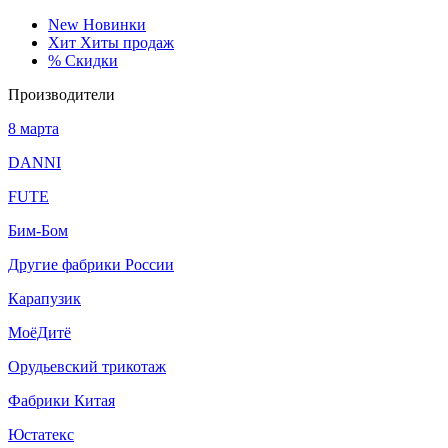
New
Новинки
Хит
Хиты продаж
%
Скидки
Производители
8 марта
DANNI
FUTE
Бим-Бом
Другие фабрики России
Карапузик
МоёДитё
Орудьевский трикотаж
Фабрики Китая
Юстатекс