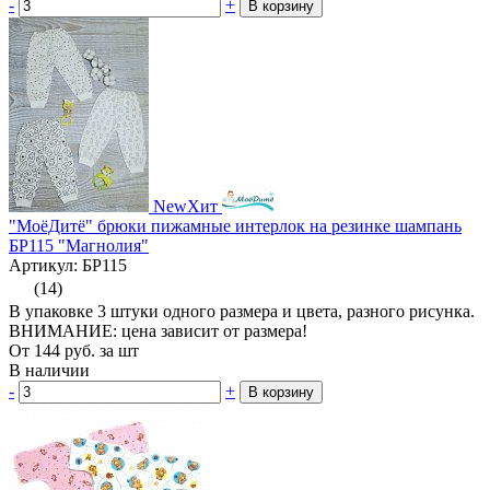
-
+
В корзину
New
Хит
"МоёДитё" брюки пижамные интерлок на резинке шампань
БР115 "Магнолия"
Артикул: БР115
(14)
В упаковке 3 штуки одного размера и цвета, разного рисунка.
ВНИМАНИЕ: цена зависит от размера!
От
144
руб.
за шт
В наличии
-
+
В корзину