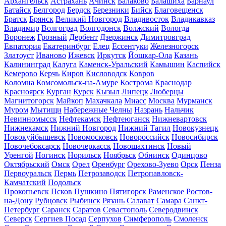
Архангельск
Астрахань
Ачинск
Балаково
Балашиха
Барнаул
Батайск
Белгород
Бердск
Березники
Бийск
Благовещенск
Братск
Брянск
Великий Новгород
Владивосток
Владикавказ
Владимир
Волгоград
Волгодонск
Волжский
Вологда
Воронеж
Грозный
Дербент
Дзержинск
Димитровград
Евпатория
Екатеринбург
Елец
Ессентуки
Железногорск
Златоуст
Иваново
Ижевск
Иркутск
Йошкар-Ола
Казань
Калининград
Калуга
Каменск-Уральский
Камышин
Каспийск
Кемерово
Керчь
Киров
Кисловодск
Ковров
Коломна
Комсомольск-на-Амуре
Кострома
Краснодар
Красноярск
Курган
Курск
Кызыл
Липецк
Люберцы
Магнитогорск
Майкоп
Махачкала
Миасс
Москва
Мурманск
Муром
Мытищи
Набережные Челны
Назрань
Нальчик
Невинномысск
Нефтекамск
Нефтеюганск
Нижневартовск
Нижнекамск
Нижний Новгород
Нижний Тагил
Новокузнецк
Новокуйбышевск
Новомосковск
Новороссийск
Новосибирск
Новочебоксарск
Новочеркасск
Новошахтинск
Новый
Уренгой
Ногинск
Норильск
Ноябрьск
Обнинск
Одинцово
Октябрьский
Омск
Орел
Оренбург
Орехово-Зуево
Орск
Пенза
Первоуральск
Пермь
Петрозаводск
Петропавловск-
Камчатский
Подольск
Прокопьевск
Псков
Пушкино
Пятигорск
Раменское
Ростов-
на-Дону
Рубцовск
Рыбинск
Рязань
Салават
Самара
Санкт-
Петербург
Саранск
Саратов
Севастополь
Северодвинск
Северск
Сергиев Посад
Серпухов
Симферополь
Смоленск