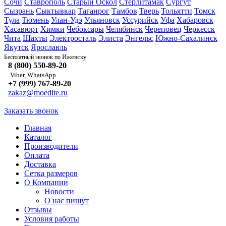
Сочи
Ставрополь
Старый Оскол
Стерлитамак
Сургут
Сызрань
Сыктывкар
Таганрог
Тамбов
Тверь
Тольятти
Томск
Тула
Тюмень
Улан-Удэ
Ульяновск
Уссурийск
Уфа
Хабаровск
Хасавюрт
Химки
Чебоксары
Челябинск
Череповец
Черкесск
Чита
Шахты
Электросталь
Элиста
Энгельс
Южно-Сахалинск
Якутск
Ярославль
Ижевску
Бесплатный звонок по
8 (800) 550-89-20
Viber, WhatsApp
+7 (999) 767-89-20
zakaz@moedite.ru
Заказать звонок
Главная
Каталог
Производители
Оплата
Доставка
Сетка размеров
О Компании
Новости
О нас пишут
Отзывы
Условия работы