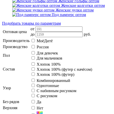
Женские гольфы оптом
Женские колготки оптом
Женские чулки оптом
Под памперс оптом
Подобрать товары по параметрам
от
Оптовая цена
до
руб.
Производитель
МоёДитё
Производство
Россия
Для девочек
Пол
Для мальчиков
Хлопок 100%
Состав
Хлопок 100% (футер с начёсом)
Хлопок 100% (футер)
Комбинированный
Однотонные
Узор
С набивным рисунком
С рисунком
Без рядов
Да
Верхняя
Нет