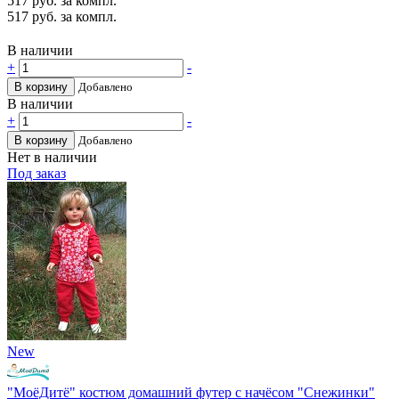
517
руб. за компл.
517
руб. за компл.
В наличии
+
-
В корзину
Добавлено
В наличии
+
-
В корзину
Добавлено
Нет в наличии
Под заказ
New
"МоёДитё" костюм домашний футер с начёсом "Снежинки"