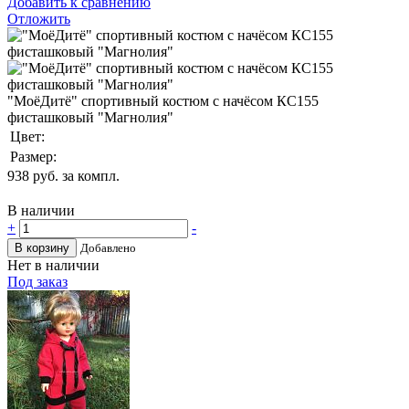
Добавить к сравнению
Отложить
"МоёДитё" спортивный костюм с начёсом КС155
фисташковый "Магнолия"
Цвет:
Размер:
938
руб. за компл.
В наличии
+
-
В корзину
Добавлено
Нет в наличии
Под заказ