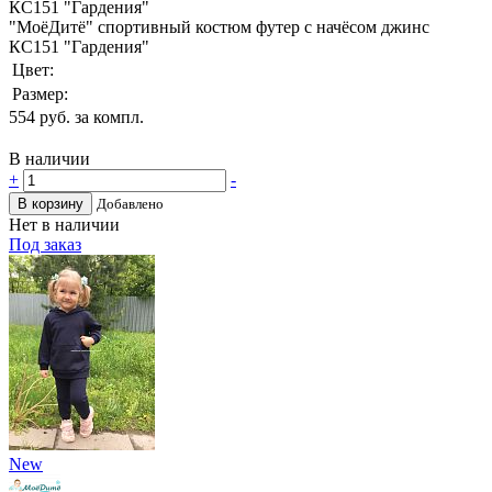
"МоёДитё" спортивный костюм футер с начёсом джинс
КС151 "Гардения"
Цвет:
Размер:
554
руб. за компл.
В наличии
+
-
В корзину
Добавлено
Нет в наличии
Под заказ
New