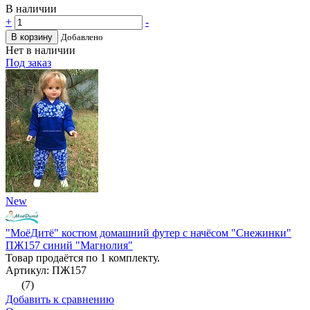
В наличии
+
-
В корзину
Добавлено
Нет в наличии
Под заказ
New
"МоёДитё" костюм домашний футер с начёсом "Снежинки"
ПЖ157 синий "Магнолия"
Товар продаётся по 1 комплекту.
Артикул: ПЖ157
(7)
Добавить к сравнению